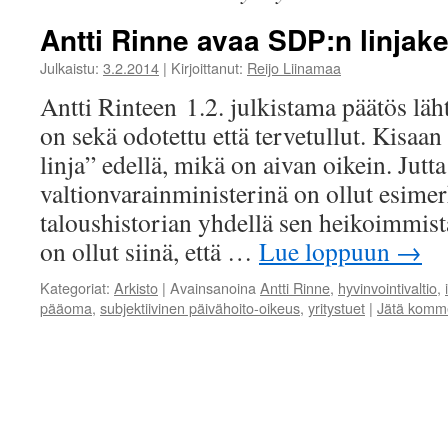
Antti Rinne avaa SDP:n linjak
Julkaistu:
3.2.2014
|
Kirjoittanut:
Reijo Liinamaa
Antti Rinteen 1.2. julkistama päätös läh
on sekä odotettu että tervetullut. Kisaa
linja” edellä, mikä on aivan oikein. Jutt
valtionvarainministerinä on ollut esimer
taloushistorian yhdellä sen heikoimmist
on ollut siinä, että …
Lue loppuun
→
Kategoriat:
Arkisto
|
Avainsanoina
Antti Rinne
,
hyvinvointivaltio
,
pääoma
,
subjektiivinen päivähoito-oikeus
,
yritystuet
|
Jätä komme