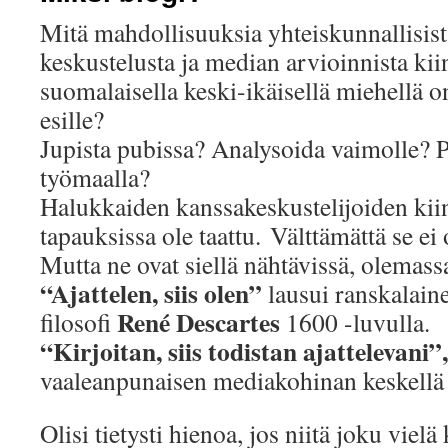
Mitä mahdollisuuksia yhteiskunnallisista 
keskustelusta ja median arvioinnista kii
suomalaisella keski-ikäisellä miehellä o
esille?
Jupista pubissa? Analysoida vaimolle? P
työmaalla?
Halukkaiden kanssakeskustelijoiden kii
tapauksissa ole taattu. Välttämättä se ei
Mutta ne ovat siellä nähtävissä, olemass
“Ajattelen, siis olen”
lausui ranskalaine
René Descartes
filosofi
1600 -luvulla.
“Kirjoitan, siis todistan ajattelevani”
vaaleanpunaisen mediakohinan keskellä 
Olisi tietysti hienoa, jos niitä joku vie