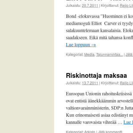
Julkaistu:
20.7.2011
|
Kirjoittanut:
Reijo L
Bond -elokuvassa ”Huominen ei ko
mediamoguli Elliot Carver ei tyyd
salakuuntelemaan kansalaisia. Eloku
saadakseen. Eikä mitä tahansa konfl
Lue loppuun
→
Kategoriat:
Media
,
Tajunnanvirtaa...
|
Jätä
Riskinottaja maksaa
Julkaistu:
13.7.2011
|
Kirjoittanut:
Reijo L
Euroopan Unionin rahoituskriisissä 
ovat entistä äänekkäämmin arvostell
valtionvarainministerin, SDP:n Jutta
Kun erinomaisesti asiaa edistänyt 
kannalle varovaista vihreää …
Lue 
Kategoriat:
Arkisto
|
Jätä kommentti