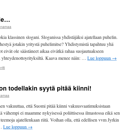
ple…
iinamaa
 klassinen slogani. Sloganissa yhdistäjäksi ajatellaan puhelin.
ähestyä jotakin yritystä puhelimitse? Yhdistymistä tapahtuu yhä
t eivät ole säästäneet aikaa eivätkä rahaa suojautuakseen
ta yhteydenottoyrityksiltä. Kaava menee näin: …
Lue loppuun
→
tti
 todellakin syytä pitää kiinni!
inamaa
en vakuuttaa, että Suomi pitää kiinni vakuusvaatimuksistaan
lä vähempi ei maamme nykyisessä poliittisessa ilmastossa eikä sen
emoja ajatellenkaan riitä. Voihan olla, että edellisen vvm Jyrkin
 …
Lue loppuun
→