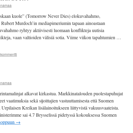
iinamaa
skaan kuole” (Tomorrow Never Dies) elokuvahahmo,
y Rubert Murdoch’in mediapimeriumin tapaan ainoastaan
vahahmo ryhtyy aktiivisesti luomaan konflikteja uutisia
ikteja, vaan valtioiden välisiä sotia. Viime viikon tapahtumien …
 kommentti
iinamaa
rintamalinjat alkavat kirkastua. Markkinatalouden puolestapuhujat
eet vaatimuksia sekä sijoittajien vastuuttamisesta että Suomen
 Urpilaisen Kreikan lisälainoitukseen liittyvistä vakuusvaateista.
ministerimme sai 4.7 Brysselissä pidetyssä kokouksessa Suomen
loppuun
→