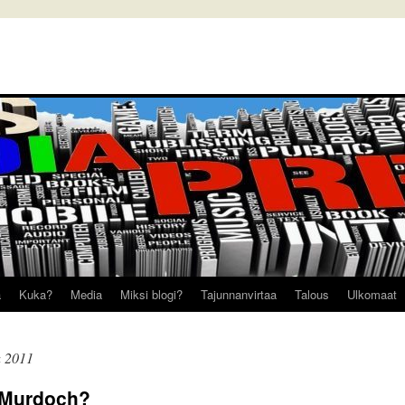
a
Kuka?
Media
Miksi blogi?
Tajunnanvirtaa
Talous
Ulkomaat
u 2011
t Murdoch?