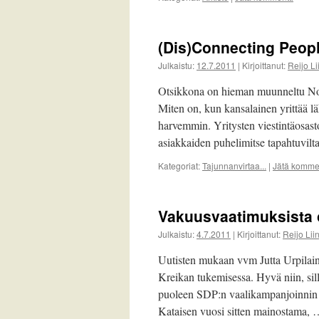
(Dis)Connecting Peo
Julkaistu:
12.7.2011
|
Kirjoittanut:
Reijo L
Otsikkona on hieman muunneltu Nokia
Miten on, kun kansalainen yrittää l
harvemmin. Yritysten viestintäosasto
asiakkaiden puhelimitse tapahtuvil
Kategoriat:
Tajunnanvirtaa...
|
Jätä kommen
Vakuusvaatimuksista on
Julkaistu:
4.7.2011
|
Kirjoittanut:
Reijo Li
Uutisten mukaan vvm Jutta Urpilain
Kreikan tukemisessa. Hyvä niin, sil
puoleen SDP:n vaalikampanjoinnin te
Kataisen vuosi sitten mainostama,