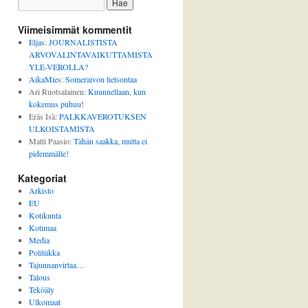
Viimeisimmät kommentit
Eljas
:
JOURNALISTISTA
ARVOVALINTAVAIKUTTAMISTA
YLE-VEROLLA?
AikaMies
:
Someraivon lietsontaa
Ari Ruotsalainen
:
Kuunnellaan, kun
kokemus puhuu!
Eräs Isä
:
PALKKAVEROTUKSEN
ULKOISTAMISTA
Matti Paasio
:
Tähän saakka, mutta ei
pidemmälle!
Kategoriat
Arkisto
EU
Kotikunta
Kotimaa
Media
Politiikka
Tajunnanvirtaa…
Talous
Teköäly
Ulkomaat