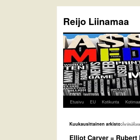
Reijo Liinamaa
Etusivu
EU
Kotikunta
Kotima
Siirry
sisältöön
heinäku
Kuukausittainen arkisto:
Elliot Carver = Ruber