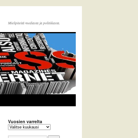
Mielipiteitä mediasta ja politiikasta.
Vuosien varrelta
Vuosien
varrelta