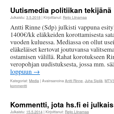
Uutismedia politiikan tekijänä
Julkaistu:
3.5.2018
|
Kirjoittanut:
Reijo Liinamaa
Antti Rinne (Sdp) julkisti vappuna esit
1400€/kk eläkkeiden korottamisesta sa
vuoden kuluessa. Mediassa on ollut useit
eläkeläiset kertovat joutuvansa valitsem
ostamisen välillä. Rahat korotukseen Rin
veropohjan uudistuksesta, jossa mm. s
loppuun
→
Kategoriat:
Media
|
Avainsanoina
Antti Rinne
,
Juha Sipilä
,
MTV
kommentti
Kommentti, jota hs.fi ei julkai
Julkaistu:
15.5.2014
|
Kirjoittanut:
Reijo Liinamaa