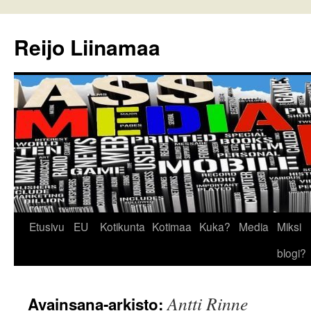
Reijo Liinamaa
Siirry
Etusivu
EU
Kotikunta
Kotimaa
Kuka?
Media
Miksi
sisältöön
blogi?
Antti Rinne
Avainsana-arkisto: