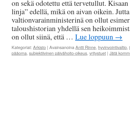
on sekä odotettu että tervetullut. Kisaa
linja” edellä, mikä on aivan oikein. Jutt
valtionvarainministerinä on ollut esimer
taloushistorian yhdellä sen heikoimmist
on ollut siinä, että …
Lue loppuun
→
Kategoriat:
Arkisto
|
Avainsanoina
Antti Rinne
,
hyvinvointivaltio
,
pääoma
,
subjektiivinen päivähoito-oikeus
,
yritystuet
|
Jätä komme