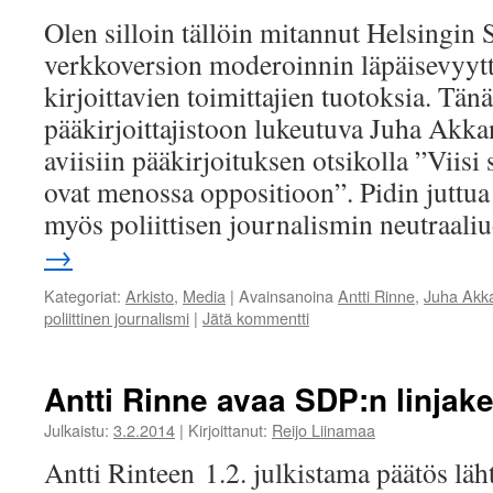
Olen silloin tällöin mitannut Helsingin
verkkoversion moderoinnin läpäisevyytt
kirjoittavien toimittajien tuotoksia. Tän
pääkirjoittajistoon lukeutuva Juha Akkan
aviisiin pääkirjoituksen otsikolla ”Viisi
ovat menossa oppositioon”. Pidin juttua 
myös poliittisen journalismin neutraal
→
Kategoriat:
Arkisto
,
Media
|
Avainsanoina
Antti Rinne
,
Juha Akk
poliittinen journalismi
|
Jätä kommentti
Antti Rinne avaa SDP:n linjak
Julkaistu:
3.2.2014
|
Kirjoittanut:
Reijo Liinamaa
Antti Rinteen 1.2. julkistama päätös läh