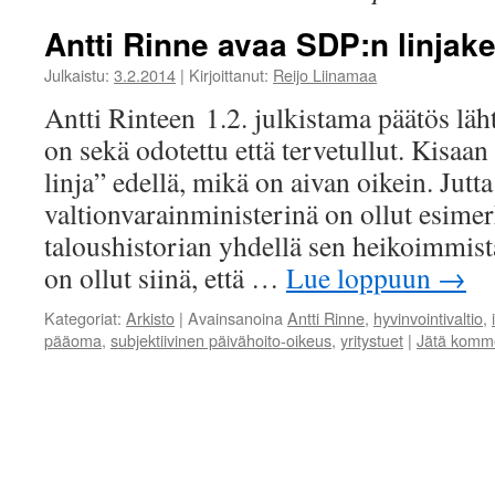
Antti Rinne avaa SDP:n linjak
Julkaistu:
3.2.2014
|
Kirjoittanut:
Reijo Liinamaa
Antti Rinteen 1.2. julkistama päätös läh
on sekä odotettu että tervetullut. Kisaa
linja” edellä, mikä on aivan oikein. Jutt
valtionvarainministerinä on ollut esimer
taloushistorian yhdellä sen heikoimmist
on ollut siinä, että …
Lue loppuun
→
Kategoriat:
Arkisto
|
Avainsanoina
Antti Rinne
,
hyvinvointivaltio
,
pääoma
,
subjektiivinen päivähoito-oikeus
,
yritystuet
|
Jätä komme