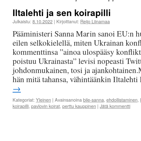
Iltalehti ja sen koirapilli
Julkaistu:
8.10.2022
|
Kirjoittanut:
Reijo Liinamaa
Pääministeri Sanna Marin sanoi EU:n 
eilen selkokielellä, miten Ukrainan kon
kommenttinsa ”ainoa ulospääsy konflikti
poistuu Ukrainasta” levisi nopeasti Twit
johdonmukainen, tosi ja ajankohtainen.M
hän mitä tahansa, vähintäänkin Iltaleht
→
Kategoriat:
Yleinen
|
Avainsanoina
bile-sanna
,
ehdollistaminen
,
koirapilli
,
pavlovin koirat
,
perttu kauppinen
|
Jätä kommentti