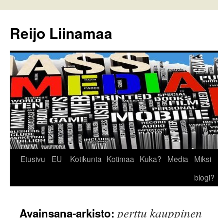
Reijo Liinamaa
Siirry
Etusivu
EU
Kotikunta
Kotimaa
Kuka?
Media
Miksi
sisältöön
blogi?
perttu kauppinen
Avainsana-arkisto: