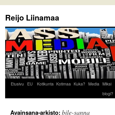
Reijo Liinamaa
Siirry
Etusivu
EU
Kotikunta
Kotimaa
Kuka?
Media
Miksi
sisältöön
blogi?
bile-sanna
Avainsana-arkisto: