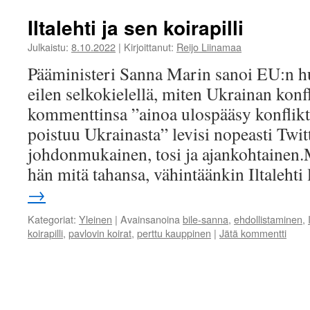
Iltalehti ja sen koirapilli
Julkaistu:
8.10.2022
|
Kirjoittanut:
Reijo Liinamaa
Pääministeri Sanna Marin sanoi EU:n 
eilen selkokielellä, miten Ukrainan kon
kommenttinsa ”ainoa ulospääsy konflikti
poistuu Ukrainasta” levisi nopeasti Twit
johdonmukainen, tosi ja ajankohtainen.M
hän mitä tahansa, vähintäänkin Iltaleht
→
Kategoriat:
Yleinen
|
Avainsanoina
bile-sanna
,
ehdollistaminen
,
koirapilli
,
pavlovin koirat
,
perttu kauppinen
|
Jätä kommentti