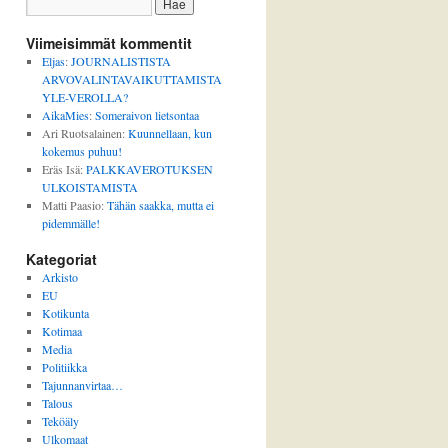
Viimeisimmät kommentit
Eljas
:
JOURNALISTISTA
ARVOVALINTAVAIKUTTAMISTA
YLE-VEROLLA?
AikaMies
:
Someraivon lietsontaa
Ari Ruotsalainen
:
Kuunnellaan, kun
kokemus puhuu!
Eräs Isä
:
PALKKAVEROTUKSEN
ULKOISTAMISTA
Matti Paasio
:
Tähän saakka, mutta ei
pidemmälle!
Kategoriat
Arkisto
EU
Kotikunta
Kotimaa
Media
Politiikka
Tajunnanvirtaa…
Talous
Teköäly
Ulkomaat