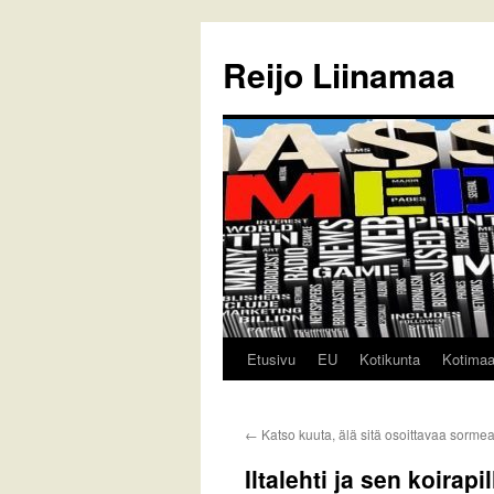
Reijo Liinamaa
Etusivu
EU
Kotikunta
Kotima
Siirry
sisältöön
←
Katso kuuta, älä sitä osoittavaa sormea
Iltalehti ja sen koirapil