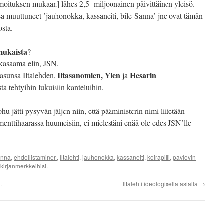
lmoituksen mukaan] lähes 2,5 -miljoonainen päivittäinen yleisö.
muuttuneet ’jauhonokka, kassaneiti, bile-Sanna’ jne ovat tämän
osta.
mukaista
?
 kasaama elin, JSN.
Iltasanomien, Ylen
Hesarin
kasunsa Iltalehden,
ja
a tehtyihin lukuisiin kanteluihin.
u jätti pysyvän jäljen niin, että pääministerin nimi liitetään
menttihaarassa huumeisiin, ei mielestäni enää ole edes JSN’lle
anna
,
ehdollistaminen
,
Iltalehti
,
jauhonokka
,
kassaneiti
,
koirapilli
,
pavlovin
kirjanmerkkeihisi.
.
Iltalehti ideologisella asialla
→