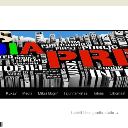
a
Kuka?
Media
Miksi blogi?
Tajunnanvirtaa
Talous
Ulkomaat
.
Iltalehti ideologisella asialla
→
li