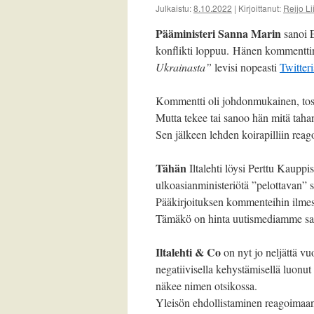
Julkaistu:
8.10.2022
|
Kirjoittanut:
Reijo L
Pääministeri Sanna Marin
sanoi 
konflikti loppuu. Hänen kommentt
Ukrainasta”
levisi nopeasti
Twitteri
Kommentti oli johdonmukainen, tosi
Mutta tekee tai sanoo hän mitä tah
Sen jälkeen lehden koirapilliin rea
Tähän
Iltalehti löysi Perttu Kauppi
ulkoasianministeriötä ”pelottavan” 
Pääkirjoituksen kommenteihin ilmes
Tämäkö on hinta uutismediamme s
Iltalehti & Co
on nyt jo neljättä vu
negatiivisella kehystämisellä luonut 
näkee nimen otsikossa.
Yleisön ehdollistaminen reagoimaan 