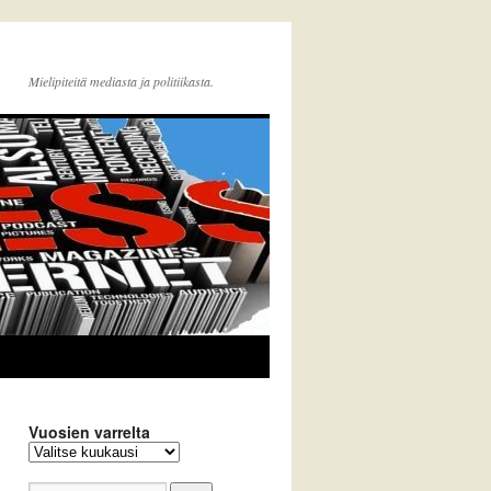
Mielipiteitä mediasta ja politiikasta.
Vuosien varrelta
Vuosien
varrelta