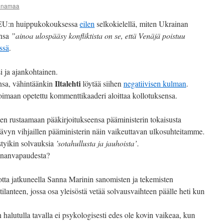
iinamaa
EU:n huippukokouksessa
eilen
selkokielellä, miten Ukrainan
insa
”ainoa ulospääsy konfliktista on se, että Venäjä poistuu
ssä
.
 ja ajankohtainen.
Iltalehti
ansa, vähintäänkin
löytää siihen
negatiivisen kulman
.
goimaan opetettu kommenttikaaderi aloittaa kollotuksensa.
sen rustaamaan pääkirjoitukseensa pääministerin tokaisusta
sävyn vihjaillen pääministerin näin vaikeuttavan ulkosuhteitamme.
tyikin solvauksia
’sotahullusta ja jauhoista’
.
ananvapaudesta?
otta jatkuneella Sanna Marinin sanomisten ja tekemisten
tilanteen, jossa osa yleisöstä vetää solvausvaihteen päälle heti kun
halutulla tavalla ei psykologisesti edes ole kovin vaikeaa, kun