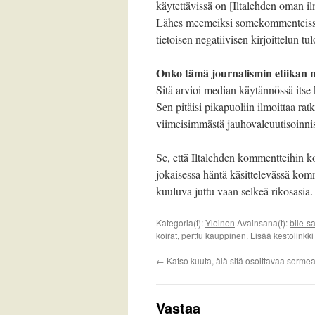
käytettävissä on [Iltalehden oman i
Lähes meemeiksi somekommenteissa 
tietoisen negatiivisen kirjoittelun tul
Onko tämä journalismin etiikan 
Sitä arvioi median käytännössä itse
Sen pitäisi pikapuoliin ilmoittaa rat
viimeisimmästä jauhovaleuutisoinnist
Se, että Iltalehden kommentteihin koh
jokaisessa häntä käsittelevässä kom
kuuluva juttu vaan selkeä rikosasia.
Kategoria(t):
Yleinen
Avainsana(t):
bile-s
koirat
,
perttu kauppinen
. Lisää
kestolinkki
←
Katso kuuta, älä sitä osoittavaa sormea
Vastaa