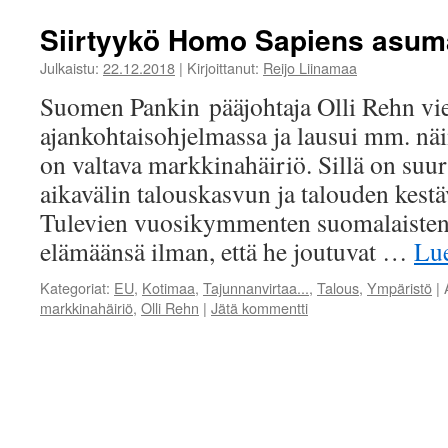
Siirtyykö Homo Sapiens asum
Julkaistu:
22.12.2018
|
Kirjoittanut:
Reijo Liinamaa
Suomen Pankin pääjohtaja Olli Rehn vier
ajankohtaisohjelmassa ja lausui mm. nä
on valtava markkinahäiriö. Sillä on suur
aikavälin talouskasvun ja talouden kest
Tulevien vuosikymmenten suomalaisten 
elämäänsä ilman, että he joutuvat …
Lu
Kategoriat:
EU
,
Kotimaa
,
Tajunnanvirtaa...
,
Talous
,
Ympäristö
|
markkinahäiriö
,
Olli Rehn
|
Jätä kommentti