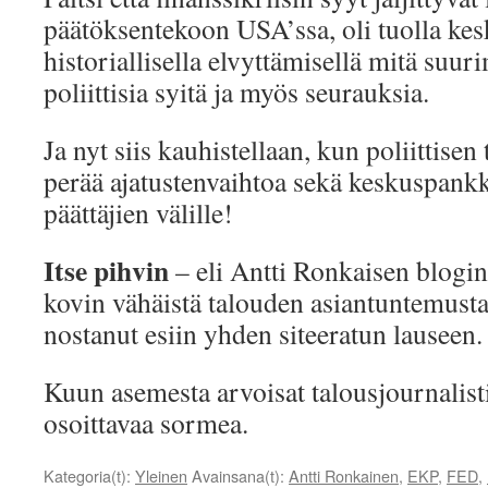
päätöksentekoon USA’ssa, oli tuolla ke
historiallisella elvyttämisellä mitä su
poliittisia syitä ja myös seurauksia.
Ja nyt siis kauhistellaan, kun poliittisen
perää ajatustenvaihtoa sekä keskuspankki
päättäjien välille!
Itse pihvin
– eli Antti Ronkaisen blogin
kovin vähäistä talouden asiantuntemust
nostanut esiin yhden siteeratun lauseen
Kuun asemesta arvoisat talousjournalisti
osoittavaa sormea.
Kategoria(t):
Yleinen
Avainsana(t):
Antti Ronkainen
,
EKP
,
FED
,