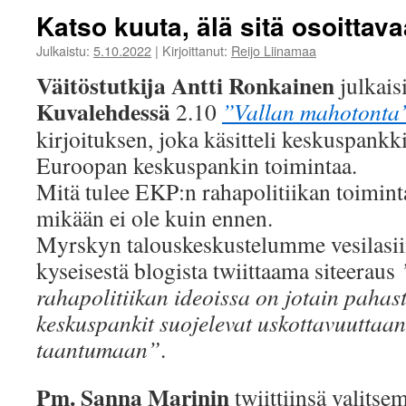
Katso kuuta, älä sitä osoittav
Julkaistu:
5.10.2022
|
Kirjoittanut:
Reijo Liinamaa
Väitöstutkija Antti Ronkainen
julkais
Kuvalehdessä
2.10
”Vallan mahotonta
kirjoituksen, joka käsitteli keskuspank
Euroopan keskuspankin toimintaa.
Mitä tulee EKP:n rahapolitiikan toimin
mikään ei ole kuin ennen.
Myrskyn talouskeskustelumme vesilasiin
kyseisestä blogista twiittaama siteeraus
rahapolitiikan ideoissa on jotain pahast
keskuspankit suojelevat uskottavuuttaan
taantumaan”
.
Pm. Sanna Marinin
twiittiinsä valitsem