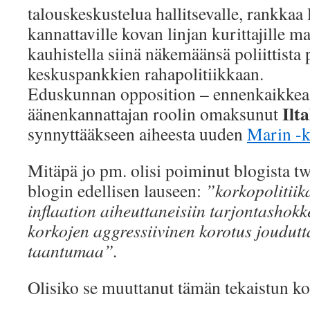
talouskeskustelua hallitsevalle, rankkaa 
kannattaville kovan linjan kurittajille 
kauhistella siinä näkemäänsä poliittista
keskuspankkien rahapolitiikkaan.
Eduskunnan opposition – ennenkaikke
Ilta
äänenkannattajan roolin omaksunut
synnyttääkseen aiheesta uuden
Marin -
Mitäpä jo pm. olisi poiminut blogista tw
blogin edellisen lauseen:
”
korkopolitiika
inflaation aiheuttaneisiin tarjontashok
korkojen aggressiivinen korotus joudutt
taantumaa”.
Olisiko se muuttanut tämän tekaistun k