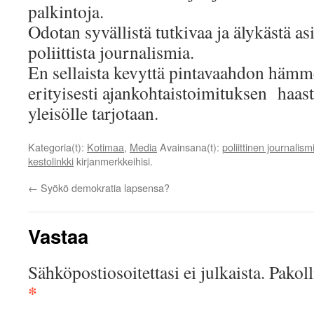
palkintoja.
Odotan syvällistä tutkivaa ja älykästä a
poliittista journalismia.
En sellaista kevyttä pintavaahdon hämm
erityisesti ajankohtaistoimituksen haas
yleisölle tarjotaan.
Kategoria(t):
Kotimaa
,
Media
Avainsana(t):
poliittinen journalism
kestolinkki
kirjanmerkkeihisi.
←
Syökö demokratia lapsensa?
Vastaa
Sähköpostiosoitettasi ei julkaista.
Pakoll
*