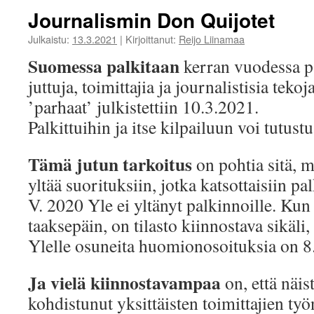
Journalismin Don Quijotet
Julkaistu:
13.3.2021
|
Kirjoittanut:
Reijo Liinamaa
Suomessa palkitaan
kerran vuodessa pa
juttuja, toimittajia ja journalistisia tek
’parhaat’ julkistettiin 10.3.2021.
Palkittuihin ja itse kilpailuun voi tutust
Tämä jutun tarkoitus
on pohtia sitä, 
yltää suorituksiin, jotka katsottaisiin pa
V. 2020 Yle ei yltänyt palkinnoille. Kun 
taaksepäin, on tilasto kiinnostava sikäli
Ylelle osuneita huomionosoituksia on 8
Ja vielä kiinnostavampaa
on, että näis
kohdistunut yksittäisten toimittajien ty