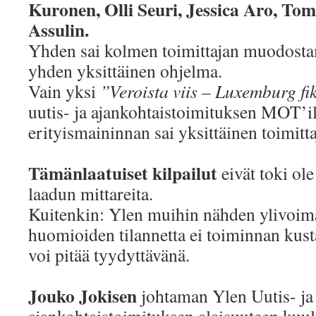
Kuronen, Olli Seuri, Jessica Aro, T
Assulin.
Yhden sai kolmen toimittajan muodosta
yhden yksittäinen ohjelma.
Vain yksi
”Veroista viis – Luxemburg fi
uutis- ja ajankohtaistoimituksen MOT’ill
erityismaininnan sai yksittäinen toimittaj
Tämänlaatuiset kilpailut
eivät toki ol
laadun mittareita.
Kuitenkin: Ylen muihin nähden ylivoimai
huomioiden tilannetta ei toiminnan kus
voi pitää tyydyttävänä.
Jouko Jokisen
johtaman Ylen Uutis- ja