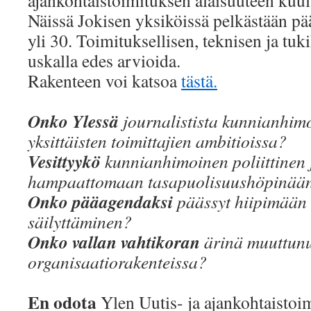
ajankohtaistoimituksen alaisuuteen kuu
Näissä Jokisen yksiköissä pelkästään pääl
yli 30. Toimituksellisen, teknisen ja tu
uskalla edes arvioida.
Rakenteen voi katsoa
tästä.
Onko Ylessä
journalistista kunnianhim
yksittäisten toimittajien ambitioissa?
Vesittyykö
kunnianhimoinen poliittinen 
hampaattomaan tasapuolisuushöpinää
Onko pääagendaksi
päässyt hiipimää
säilyttäminen?
Onko vallan vahtikoran
ärinä muuttunu
organisaatiorakenteissa?
En odota
Ylen Uutis- ja ajankohtaistoimi