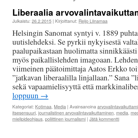
Liberaalia arvovalintavaikutta
Julkaistu:
26.2.2015
|
Kirjoittanut:
Reijo Liinamaa
Helsingin Sanomat syntyi v. 1889 puhtaa
uutislehdeksi. Se pyrkii nykyisestä valt
paalupaikastaan huolimatta sinnikkäästi
myös paikallislehden imagoaan. Lehden
viimeinen päätoimittaja Aatos Erkko toi
”jatkavan liberaalilla linjallaan.” Sana ”l
sekä vapaamielisyyttä että markkinalib
loppuun
→
Kategoriat:
Kotimaa
,
Media
|
Avainsanoina
arvovalintavaikuttam
itsesensuuri
,
journalistinen arvovalintavaikuttaminen
,
media
,
medi
mielipideohjaus
,
poliittinen journalismi
|
Jätä kommentti