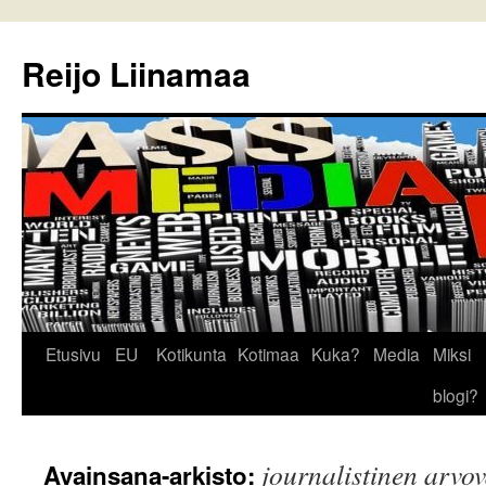
Reijo Liinamaa
Siirry
Etusivu
EU
Kotikunta
Kotimaa
Kuka?
Media
Miksi
sisältöön
blogi?
journalistinen arvo
Avainsana-arkisto: