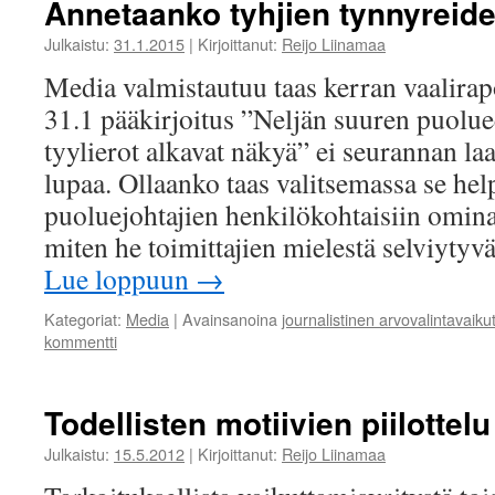
Annetaanko tyhjien tynnyreid
Julkaistu:
31.1.2015
|
Kirjoittanut:
Reijo Liinamaa
Media valmistautuu taas kerran vaalirap
31.1 pääkirjoitus ”Neljän suuren puolue
tyylierot alkavat näkyä” ei seurannan la
lupaa. Ollaanko taas valitsemassa se hel
puoluejohtajien henkilökohtaisiin ominai
miten he toimittajien mielestä selviyt
Lue loppuun
→
Kategoriat:
Media
|
Avainsanoina
journalistinen arvovalintavaik
kommentti
Todellisten motiivien piilotte
Julkaistu:
15.5.2012
|
Kirjoittanut:
Reijo Liinamaa