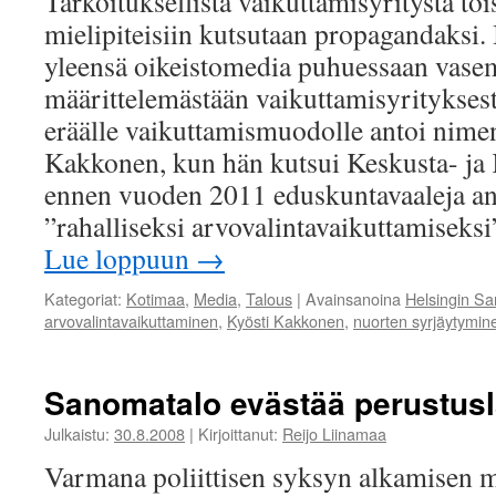
Tarkoituksellista vaikuttamisyritystä to
mielipiteisiin kutsutaan propagandaksi. 
yleensä oikeistomedia puhuessaan vase
määrittelemästään vaikuttamisyrityksest
eräälle vaikuttamismuodolle antoi nimen
Kakkonen, kun hän kutsui Keskusta- ja
ennen vuoden 2011 eduskuntavaaleja an
”rahalliseksi arvovalintavaikuttamiseks
Lue loppuun
→
Kategoriat:
Kotimaa
,
Media
,
Talous
|
Avainsanoina
Helsingin S
arvovalintavaikuttaminen
,
Kyösti Kakkonen
,
nuorten syrjäytymin
Sanomatalo evästää perustusl
Julkaistu:
30.8.2008
|
Kirjoittanut:
Reijo Liinamaa
Varmana poliittisen syksyn alkamisen m