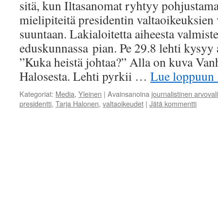
sitä, kun Iltasanomat ryhtyy pohjustam
mielipiteitä presidentin valtaoikeuksie
suuntaan. Lakialoitetta aiheesta valmist
eduskunnassa pian. Pe 29.8 lehti kysyy
”Kuka heistä johtaa?” Alla on kuva Vanh
Halosesta. Lehti pyrkii …
Lue loppuun
Kategoriat:
Media
,
Yleinen
|
Avainsanoina
journalistinen arvova
presidentti
,
Tarja Halonen
,
valtaoikeudet
|
Jätä kommentti