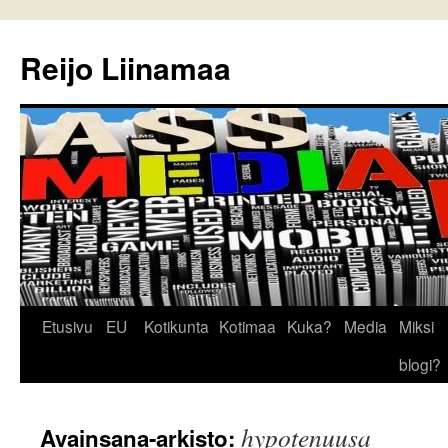
Reijo Liinamaa
Siirry
Etusivu
EU
Kotikunta
Kotimaa
Kuka?
Media
Miksi
sisältöön
blogi?
hypotenuusa
Avainsana-arkisto: