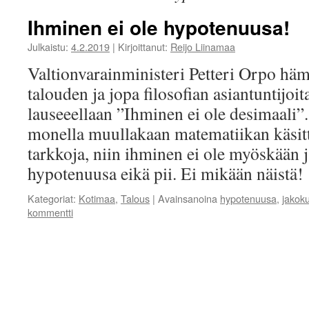
Ihminen ei ole hypotenuusa!
Julkaistu:
4.2.2019
|
Kirjoittanut:
Reijo Liinamaa
Valtionvarainministeri Petteri Orpo häm
talouden ja jopa filosofian asiantuntijoit
lauseeellaan ”Ihminen ei ole desimaali”.
monella muullakaan matematiikan käsitte
tarkkoja, niin ihminen ei ole myöskään
hypotenuusa eikä pii. Ei mikään näistä
Kategoriat:
Kotimaa
,
Talous
|
Avainsanoina
hypotenuusa
,
jakok
kommentti