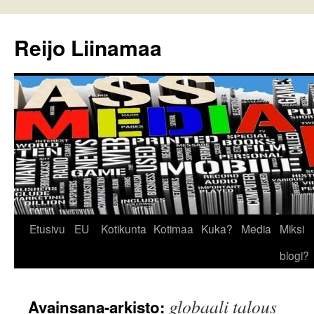
Reijo Liinamaa
Siirry
Etusivu
EU
Kotikunta
Kotimaa
Kuka?
Media
Miksi
sisältöön
blogi?
globaali talous
Avainsana-arkisto: