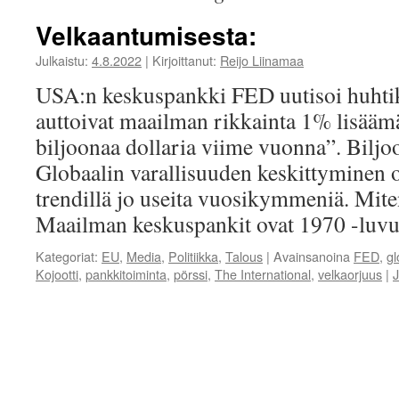
Velkaantumisesta:
Julkaistu:
4.8.2022
|
Kirjoittanut:
Reijo Liinamaa
USA:n keskuspankki FED uutisoi huhti
auttoivat maailman rikkainta 1% lisäämä
biljoonaa dollaria viime vuonna”. Biljo
Globaalin varallisuuden keskittyminen o
trendillä jo useita vuosikymmeniä. Mite
Maailman keskuspankit ovat 1970 -luv
Kategoriat:
EU
,
Media
,
Politiikka
,
Talous
|
Avainsanoina
FED
,
gl
Kojootti
,
pankkitoiminta
,
pörssi
,
The International
,
velkaorjuus
|
J