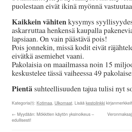
puolestaan eivät ikinä myönnä vastuutaan
Kaikkein vähiten
kysymys syyllisyydest
askarruttaa henkensä kaupalla pakenevia 
lapsiaan. On vain päästävä pois!
Pois jonnekin, missä kodit eivät räjähtel
eivätkä asemiehet vaani.
Pakolaisia on maailmassa noin 15 miljo
keskustelee tässä vaiheessa 49 pakolaise
Pientä
suhteellisuuden tajua tulisi nyt s
Kategoria(t):
Kotimaa
,
Ulkomaat
. Lisää
kestolinkki
kirjanmerkkeih
←
Myydään: Mökkitien käytön yksinoikeus –
Veronmaksaj
edullisesti!