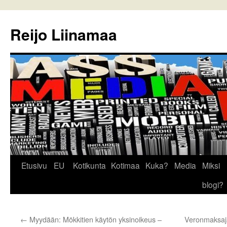
Reijo Liinamaa
Siirry
Etusivu
EU
Kotikunta
Kotimaa
Kuka?
Media
Miksi
sisältöön
blogi?
←
Myydään: Mökkitien käytön yksinoikeus –
Veronmaksaj