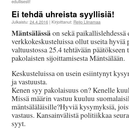
edullisesti!
Ei tehdä uhreista syyllisiä!
Julkaistu:
24.4.2016
|
Kirjoittanut:
Reijo Liinamaa
Mäntsälässä
on sekä paikallislehdessä 
verkkokeskusteluissa ollut useita hyviä 
valtuustossa 25.4 tehtävään päätökseen
pakolaisten sijoittamisesta Mäntsälään.
Keskusteluissa on usein esiintynyt kysy
ja vastuusta.
Kenen syy pakolaisuus on? Kenelle kuu
Missä määrin vastuu kuuluu suomalaisill
mäntsäläläisille?Hyviä kysymyksiä, jois
vastaus. Kansainvälistä politiikkaa seura
syyt.