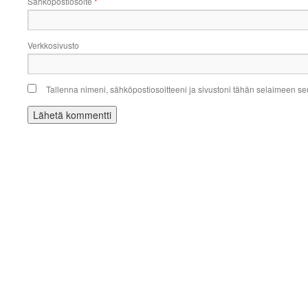
Sähköpostiosoite
*
Verkkosivusto
Tallenna nimeni, sähköpostiosoitteeni ja sivustoni tähän selaimeen s