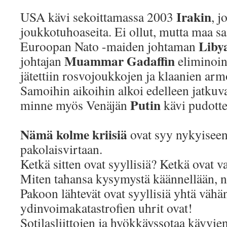
Irakin
USA kävi sekoittamassa 2003
, j
joukkotuhoaseita. Ei ollut, mutta maa saa
Liby
Euroopan Nato -maiden johtaman
Muammar Gadaffin
johtajan
eliminoin
jätettiin rosvojoukkojen ja klaanien armo
Samoihin aikoihin alkoi edelleen jatkuv
Putin
minne myös Venäjän
kävi pudott
Nämä kolme kriisiä
ovat syy nykyiseen
pakolaisvirtaan.
Ketkä sitten ovat syyllisiä? Ketkä ovat v
Miten tahansa kysymystä käännellään, n
Pakoon lähtevät ovat syyllisiä yhtä vähä
ydinvoimakatastrofien uhrit ovat!
Sotilasliittojen ja hyökkäyssotaa käyvien