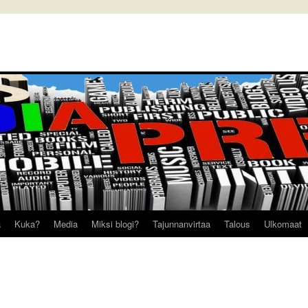
a
Kuka?
Media
Miksi blogi?
Tajunnanvirtaa
Talous
Ulkomaat