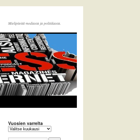
Mielipiteitä mediasta ja politiikasta.
Vuosien varrelta
Vuosien
varrelta