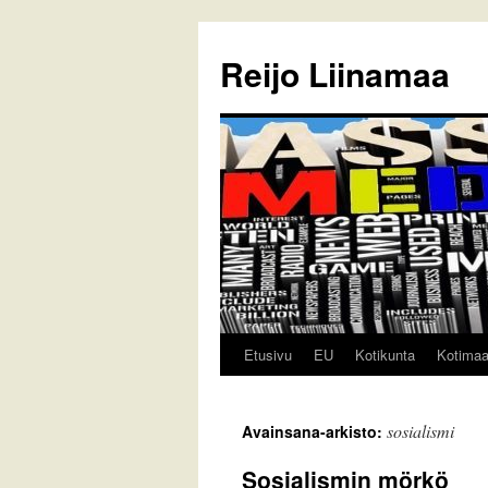
Reijo Liinamaa
Etusivu
EU
Kotikunta
Kotima
Siirry
sisältöön
sosialismi
Avainsana-arkisto:
Sosialismin mörkö