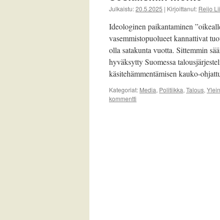
Julkaistu:
20.5.2025
|
Kirjoittanut:
Reijo L
Ideologinen paikantaminen ”oikealle 
vasemmistopuolueet kannattivat tuota
olla satakunta vuotta. Sittemmin sää
hyväksytty Suomessa talousjärjeste
käsitehämmentämisen kauko-ohjatt
Kategoriat:
Media
,
Politiikka
,
Talous
,
Ylei
kommentti