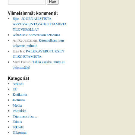
Viimeisimmät kommentit
Eljas
:
JOURNALISTISTA
ARVOVALINTAVAIKUTTAMISTA
YLE-VEROLLA?
AikaMies
:
Someraivon lietsontaa
Ari Ruotsalainen
:
Kuunnellaan, kun
kokemus puhuu!
Eräs Isä
:
PALKKAVEROTUKSEN
ULKOISTAMISTA
Matti Paasio
:
Tähän saakka, mutta ei
pidemmälle!
Kategoriat
Arkisto
EU
Kotikunta
Kotimaa
Media
Politiikka
Tajunnanvirtaa…
Talous
Teköäly
Ulkomaat