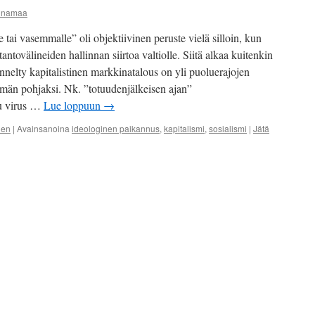
iinamaa
tai vasemmalle” oli objektiivinen peruste vielä silloin, kun
ntovälineiden hallinnan siirtoa valtiolle. Siitä alkaa kuitenkin
nnelty kapitalistinen markkinatalous on yli puoluerajojen
lmän pohjaksi. Nk. ”totuudenjälkeisen ajan”
u virus …
Lue loppuun
→
nen
|
Avainsanoina
ideologinen paikannus
,
kapitalismi
,
sosialismi
|
Jätä